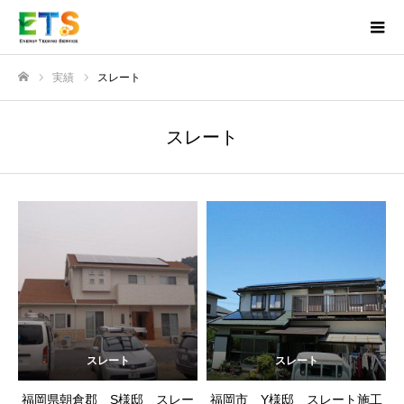
実績
スレート
ホーム
スレート
スレート
スレート
福岡県朝倉郡 S様邸 スレー
福岡市 Y様邸 スレート施工